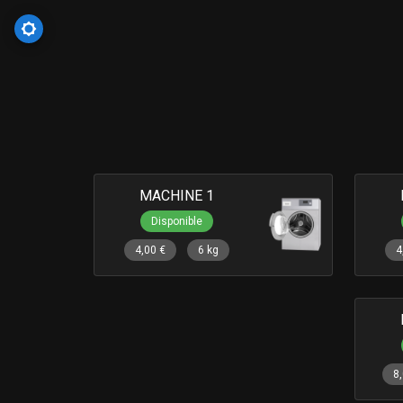
MACHINE 1
Disponible
4,00 €
6 kg
4
8