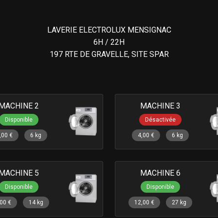
LAVERIE ELECTROLUX MENSIGNAC
6H / 22H
197 RTE DE GRAVELLE, SITE SPAR
MACHINE 2
MACHINE 3
Disponible
Désactivée
,00 €
6 kg
4,00 €
6 kg
MACHINE 5
MACHINE 6
Disponible
Disponible
,00 €
14 kg
12,00 €
27 kg