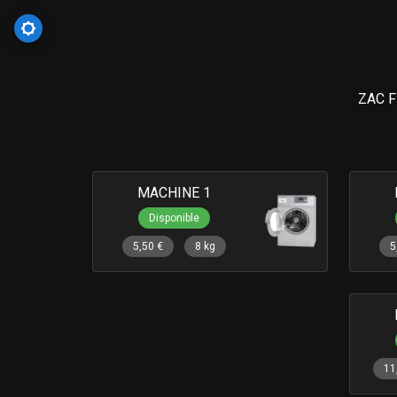
ZAC F
MACHINE 1
Disponible
5,50 €
8 kg
5
11