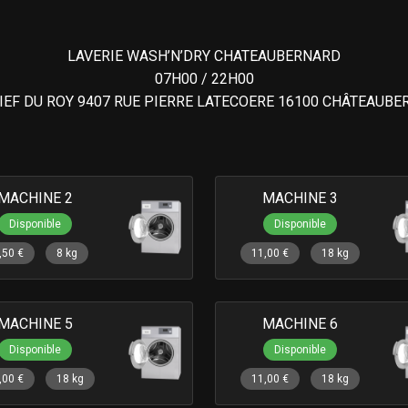
LAVERIE WASH’N’DRY CHATEAUBERNARD
07H00 / 22H00
IEF DU ROY 9407 RUE PIERRE LATECOERE 16100 CHÂTEAUB
MACHINE 2
MACHINE 3
Disponible
Disponible
,50 €
8 kg
11,00 €
18 kg
MACHINE 5
MACHINE 6
Disponible
Disponible
,00 €
18 kg
11,00 €
18 kg